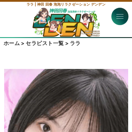
ララ | 神田 回春 泡泡リラクゼーション デンデン
ホーム
>
セラピスト一覧
>
ララ