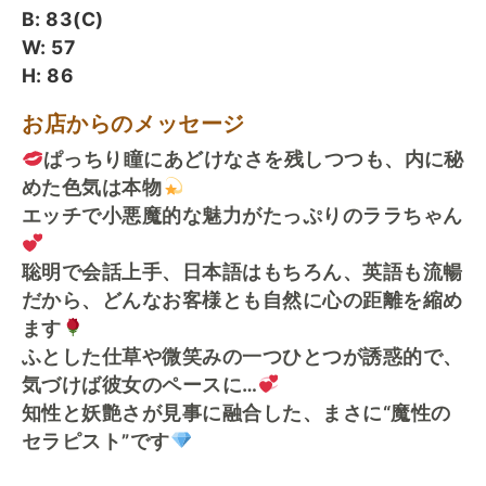
B: 83(C)
W: 57
H: 86
お店からのメッセージ
ぱっちり瞳にあどけなさを残しつつも、内に秘
めた色気は本物
エッチで小悪魔的な魅力がたっぷりのララちゃん
聡明で会話上手、日本語はもちろん、英語も流暢
だから、どんなお客様とも自然に心の距離を縮め
ます
ふとした仕草や微笑みの一つひとつが誘惑的で、
気づけば彼女のペースに…
知性と妖艶さが見事に融合した、まさに“魔性の
セラピスト”です